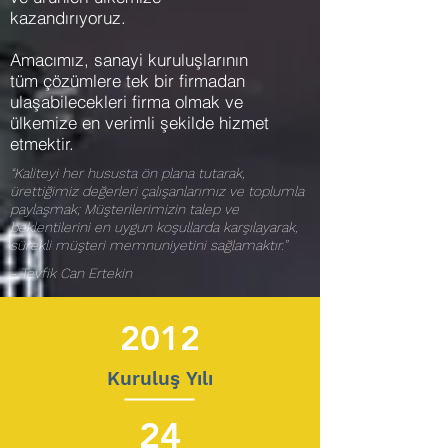
kazandırıyoruz.
Amacımız, sanayi kuruluşlarının
tüm çözümlere tek bir firmadan
ulaşabilecekleri firma olmak ve
ülkemize en verimli şekilde hizmet
etmektir.
“Kaliteyi her hususta ön plana tutarak,
ürettiğimiz değerleri çalışanlarımız ve toplumla
paylaşmak; Müşterilerimizin talep ve
beklentilerini en uygun koşullarda karşılayarak,
sürekli müşteri memnuniyetini sağlamaktır.”
-
Tevfik
Can Ertekin
2012
Kuruluş Yılı
24