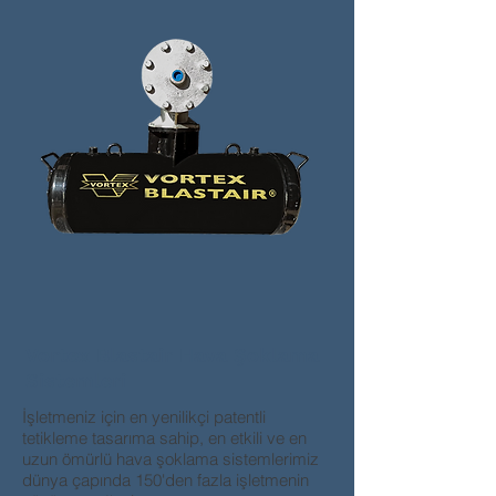
Vortex Blastair Hava Şoklama
Sistemleri
İşletmeniz için en yenilikçi patentli
tetikleme tasarıma sahip, en etkili ve en
uzun ömürlü hava şoklama sistemlerimiz
dünya çapında 150'den fazla işletmenin