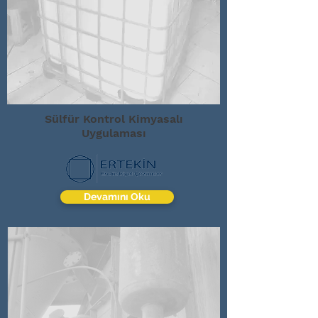
Sülfür Kontrol Kimyasalı
Uygulaması
Devamını Oku