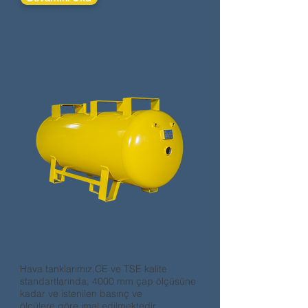
Basınçlı Hava Tankları
Hava tanklarımız,CE ve TSE kalite
standartlarında, 4000 mm çap ölçüsüne
kadar ve istenilen basınç ve
ölçülere göre imal edilmektedir​