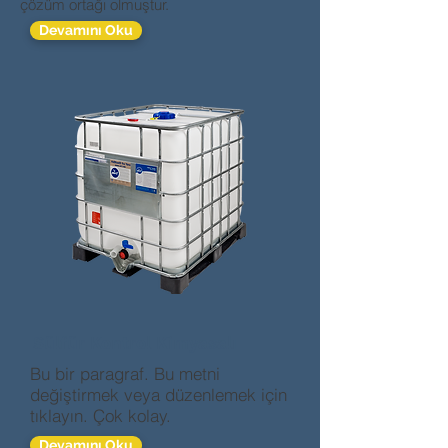
çözüm ortağı olmuştur.
Devamını Oku
Sülfür Kontrol Kimyasalı
Bu bir paragraf. Bu metni
değiştirmek veya düzenlemek için
tıklayın. Çok kolay.
Devamını Oku