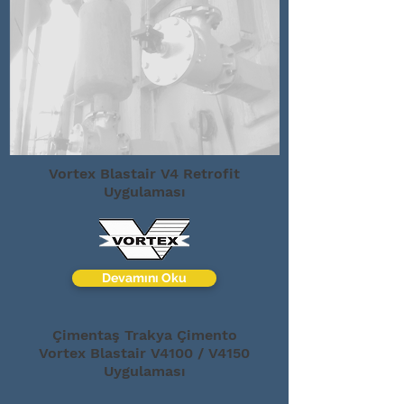
Vortex Blastair V4 Retrofit
Uygulaması
Devamını Oku
Çimentaş Trakya Çimento
Vortex Blastair V4100 / V4150
Uygulaması