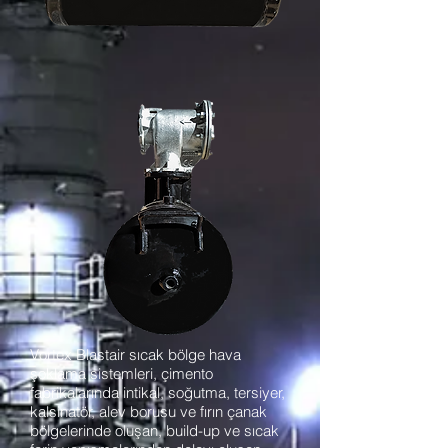
Vortex Blastair sıcak bölge hava
şoklama sistemleri, çimento
fabrikalarında intikal, soğutma, tersiyer,
kalsinatör, alev borusu ve fırın çanak
bölgelerinde oluşan, build-up ve sıcak