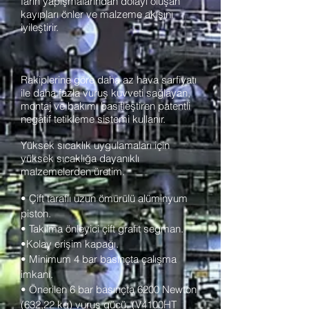
farin yapışmalarından dolayı oluşan
kayıpları önler ve malzeme akışını
iyileştirir.
Rakiplerine göre daha az hava sarfiyatı
ile daha fazla vuruş kuvveti sağlayan,
montaj ve bakımı basitleştiren patentli
negatif tetikleme sistemi kullanır.
Yüksek sıcaklık uygulamaları için
yüksek sıcaklığa dayanıklı
malzemelerden üretim.
• Çift taraflı uzun ömürülü alüminyum
piston.
• Takılma önleyici çift grafit segman.
•Kolay erişim kapağı.
• Minimum 4 bar basınçta çalışma
imkanı.
• Önerilen 6 bar basınçta 6200 Newton
(632,22 kg) vuruş gücü. (V4100HT