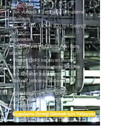
modeli için)
• Tek vuruşta 3.2 m2 alan temizleme
kapasitesi.
• 25, 50, 100, 150 ve 200 litre basınçlı
tüp hacim
seçenekleri.
• DN100 (V4) ve DN150 (V6) flanş
ebadı.
• Venturi Efekti sağlayan tasarım
sayesinde, 2 milisaniyede 100 litre
hava boşaltım kapasitesi.
• Negatif tetikleme sistemi.
Soğuk bölge ve sıcak bölge
uygulamaları için iki ayrı tip modeli
mevcuttur.
Uygulama Örneği Görmek İçin Tıklayınız