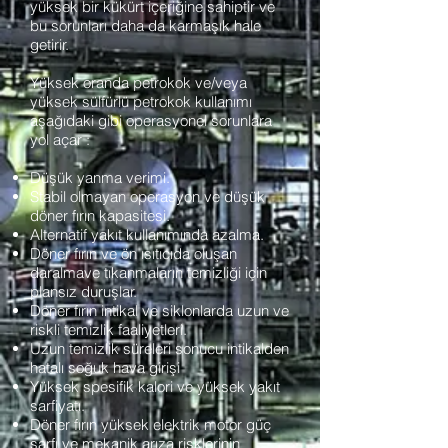
yüksek bir kükürt içeriğine sahiptir ve
bu sorunları daha da karmaşık hale
getirir.
Yüksek oranda petrokok ve/veya
yüksek sülfürlü petrokok kullanımı
aşağıdaki gibi operasyonel sorunlara
yol açar :
Düşük yanma verimi.
Stabil olmayan operasyon ve düşük
döner fırın kapasitesi.
Alternatif yakıt kullanımında azalma.
Döner fırın ve ön ısıtıcıda oluşan
daralmave tıkanmaların temizliği için
plansız duruşlar.
Döner fırın intikal ve siklonlarda uzun ve
riskli temizlik faaliyetleri.
Uzun temizlik süreleri sonucu intikalden
hatalı soğuk hava girişi
Yüksek spesifik kalori ve yüksek yakıt
sarfiyatı.
Döner fırın yüksek elektrik motor güç
sarfı ve mekanik arıza risklerinin