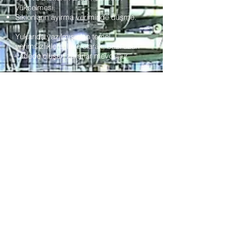
yükselmesi.
Siklonların ayırma veriminde düşme.
Yukarıda yazılmış olan temel
verimsizliklere ilave olarak, bazı uzun
vadede oluşan zararlar mevcuttur.
Sülfür Kontrol Kimyasalı kullanımı,
aşağıdakiler de dahil olmak üzere bir
dizi operasyonel fayda sağlar:
Mevcut sarma ve kemerlerin özellikleri
değiştirildiğinden, prosesteki malzeme
akışı tarafından kolaylıkla süpürülür.
Yeni sarma ve kemerlerin oluşumu
engellenir.
Tesis iyileştirilmiş işletme
stabilitesinden faydalanır ve kullanılan
ekipmanlar daha uzun ömürlü olur.
Daha az programlanmamış duruşlar
daha uzun üretim sürelerine yol açar.
Fırın girişindeki ve siklonlardaki temizlik
faaliyetleri daha kısa ve daha kolay