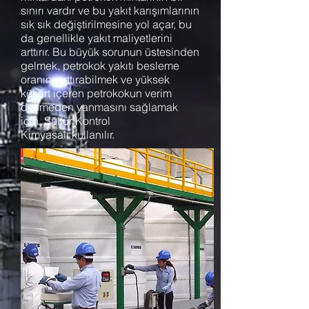
sınırı vardır ve bu yakıt karışımlarının
sık sık değiştirilmesine yol açar, bu
da genellikle yakıt maliyetlerini
arttırır. Bu büyük sorunun üstesinden
gelmek, petrokok yakıtı besleme
oranını arttırabilmek ve yüksek
kükürt içeren petrokokun verim
düşmeden yanmasını sağlamak
için, Sülfür Kontrol
Kimyasalı kullanılır.